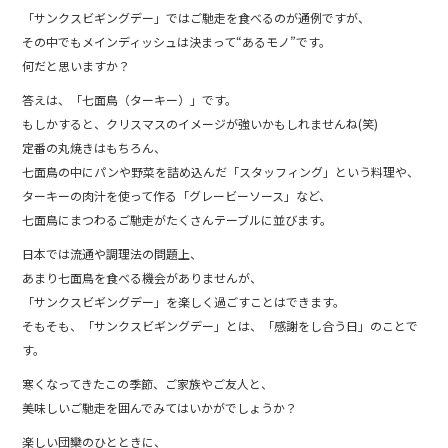
「サンクスビギングデー」ではご馳走を食べるのが通例ですが、
その中でもメインディッシュは決まって“あるモノ”です。
何だと思いますか？
答えは、「七面鳥（ターキー）」です。
もしかすると、クリスマスのイメージが強いかもしれませんね(笑)
定番の丸焼きはもちろん、
七面鳥の中にパンや野菜を詰め込んだ「スタッフィング」という料理や、
ターキーの肉汁を使って作る「グレービーソース」など、
七面鳥にまつわるご馳走がたくさんテーブルに並びます。
日本では流通や調理法の問題上、
あまり七面鳥を食べる機会がありませんが、
「サンクスビギングデー」を楽しく過ごすことはできます。
そもそも、「サンクスビギングデー」とは、「感謝をし合う日」のことで
す。
寒くなってきたこの季節、ご家族やご友人と、
美味しいご馳走を囲んでみてはいかがでしょうか？
楽しい団欒のひとときに、