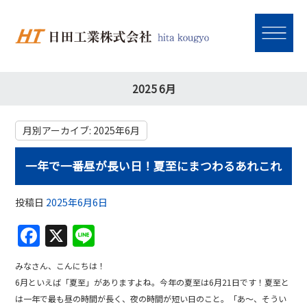
2025 6月
月別アーカイブ:
2025年6月
一年で一番昼が長い日！夏至にまつわるあれこれ
投稿日
2025年6月6日
F
X
Li
a
n
みなさん、こんにちは！
c
e
6月といえば「夏至」がありますよね。今年の夏至は6月21日です！夏至と
e
は一年で最も昼の時間が長く、夜の時間が短い日のこと。「あ～、そうい