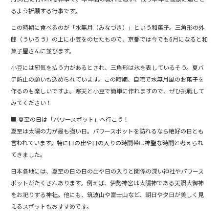
るよう祈願する行事です。
この時期に食べるのが「水無月（みなづき）」という和菓子。三角形の外
郎（ういろう）の上に小豆をのせたもので、京都では今でも6月になると和
菓子屋さんに並びます。
小豆には邪気を払う力があるとされ、三角形は氷を表しているそう。夏バ
テ防止の願いも込められています。この時期、自宅で水無月風のお菓子を
作るのも楽しいですよ。寒天と小豆で簡単に作れますので、ぜひ挑戦して
みてください！
■ 夏至の日は「パワースポット」へ行こう！
夏至は太陽の力が最も強い日。パワースポットを訪れるなら絶好の日とも
言われています。特に日の出や日の入りの時間帯は神聖な時間と考えられ
てきました。
日本各地には、夏至の日の日の出や日の入りと関係の深い神社やパワース
ポットがたくさんあります。例えば、伊勢神宮は太陽神である天照大御神
をお祀りする神社。他にも、筑波山や富士山など、朝日や夕日が美しく見
えるスポットもおすすめです。