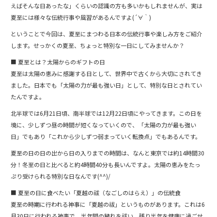
b
えばそんな日あったな」くらいの認識の方も多いかもしれませんが、実は
夏至には様々な伝統行事や風習があるんですよ(´∀｀)
o
ということで今回は、夏至にまつわる日本の伝統行事や楽しみ方をご紹介
o
します。せっかくの夏至、ちょっと特別な一日にしてみませんか？
k
■ 夏至とは？太陽からのギフトの日
夏至は太陽の恵みに感謝する日として、世界中で古くから大切にされてき
ました。日本でも「太陽の力が最も強い日」として、特別な日とされてい
たんですよ。
北半球では6月21日頃、南半球では12月22日頃にやってきます。この日を
境に、少しずつ昼の時間が短くなっていくので、「太陽の力が最も強い
日」でもあり「これから少しずつ弱まっていく転換点」でもあるんです。
夏至の日の日の出から日の入りまでの時間は、なんと東京では約14時間30
分！冬至の日と比べると約4時間40分も長いんですよ。太陽の恵みをたっ
ぷり受けられる特別な日なんです(^^)/
■ 夏至の日に食べたい「夏越の祓（なごしのはらえ）」の伝統食
夏至の時期に行われる神事に「夏越の祓」というものがあります。これは6
月30日に行われる神事で、半年間の穢れを祓い、残り半年を健康に過ごせ