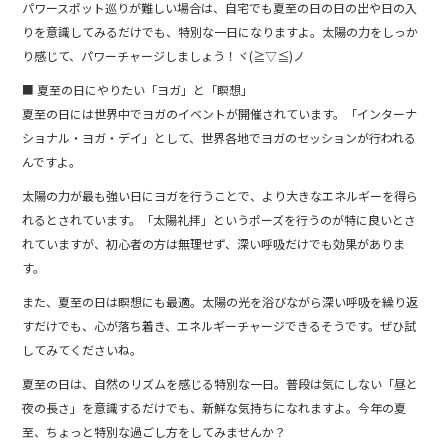
パワースポット巡りが難しい場合は、自宅でも夏至の日の日の出や日の入
りを意識してみるだけでも、特別な一日になりますよ。太陽の力をしっか
り感じて、パワーチャージしましょう！ヾ(≧▽≦)ノ
■ 夏至の日にやりたい「ヨガ」と「瞑想」
夏至の日には世界中でヨガのイベントが開催されています。「インターナ
ショナル・ヨガ・デイ」として、世界各地でヨガのセッションが行われる
んですよ。
太陽の力が最も強い日にヨガを行うことで、より大きなエネルギーを得ら
れるとされています。「太陽礼拝」というポーズを行うのが特に良いとさ
れていますが、初心者の方は無理せず、深い呼吸だけでも効果がありま
す。
また、夏至の日は瞑想にも最適。太陽の光を浴びながら深い呼吸を繰り返
すだけでも、心が落ち着き、エネルギーチャージできるそうです。ぜひ試
してみてくださいね。
夏至の日は、自然のリズムを感じる特別な一日。普段は気にしない「昼と
夜の長さ」を意識するだけでも、新鮮な気持ちになれますよ。今年の夏
至、ちょっと特別な過ごし方をしてみませんか？