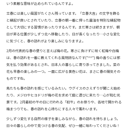
b
いう素敵な意味が込められているんですよ。
o
立春には楽しい風習がたくさん残っています。「立春大吉」の文字を飾る
と縁起が良いとされていたり、立春の朝一番に搾った醤油を特別な縁起物
o
として大切にする習慣があったりするんです。まだ寒さは続きますが、朝
k
日が昇る位置が少しずつ北へ移動したり、日が長くなったり…小さな変化
に気づくと、春の訪れがより楽しみになりますよ。
2月の代表的な春の便りと言えば梅の花。寒さに負けずに咲く紅梅や白梅
は、春の訪れを一番に教えてくれる風物詩なんです(*^^*) 梅の香りには邪
気を払う効果があるとされ、日本人の暮らしに寄り添ってきました。菜の
花も早春の楽しみの一つ。一面に広がる黄色い花は、まさに春の陽気その
ものですね。
鳥たちも春の訪れを感じているみたい。ウグイスのさえずりが聞こえ始め
たり、メジロやヒヨドリが梅の花を求めて庭に遊びに来たり…心が和む光
景です。2月最初の午の日に行われる「初午」のお祭りや、各地で開かれる
梅まつりでも、春の訪れを心待ちにする人々で賑わいます。
少しずつ変化する自然の様子を楽しみながら、春の訪れを待ちましょう。
日々の暮らしの中で見つける春の気配、ぜひ一緒に味わってくださいね！