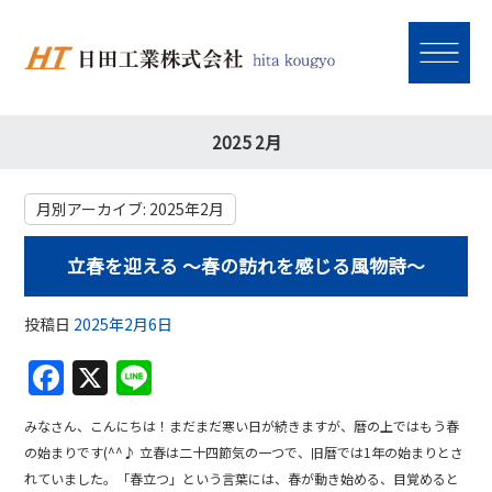
2025 2月
月別アーカイブ:
2025年2月
立春を迎える ～春の訪れを感じる風物詩～
投稿日
2025年2月6日
F
X
Li
a
n
みなさん、こんにちは！まだまだ寒い日が続きますが、暦の上ではもう春
c
e
の始まりです(^^♪ 立春は二十四節気の一つで、旧暦では1年の始まりとさ
e
れていました。「春立つ」という言葉には、春が動き始める、目覚めると