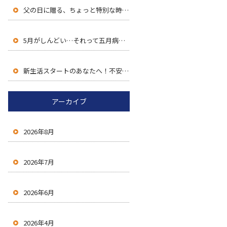
父の日に贈る、ちょっと特別な時間と気持ち
5月がしんどい…それって五月病かも？働く人のためのセルフケア術
新生活スタートのあなたへ！不安を自信に変える、新しい環境での過ごし方
アーカイブ
2026年8月
2026年7月
2026年6月
2026年4月