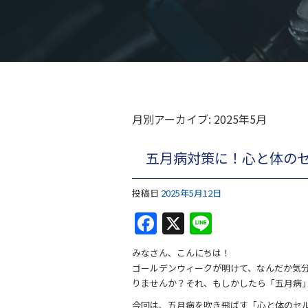
月別アーカイブ:
2025年5月
五月病対策に！心と体の
投稿日
2025年5月12日
F
X
Li
a
n
みなさん、こんにちは！
c
e
ゴールデンウィークが明けて、なんだか気
e
りませんか？それ、もしかしたら「五月病」
今回は、五月病を吹き飛ばす「心と体のセ