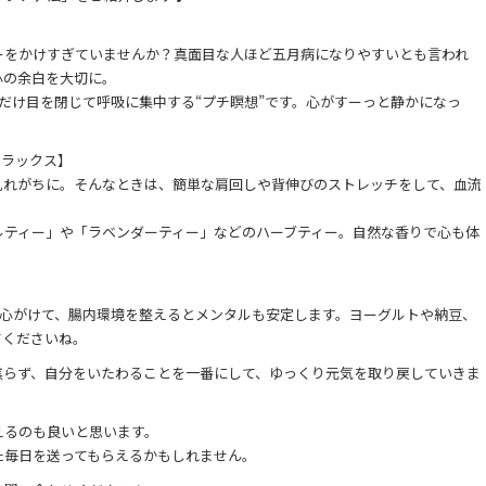
ーをかけすぎていませんか？真面目な人ほど五月病になりやすいとも言われ
心の余白を大切に。
だけ目を閉じて呼吸に集中する“プチ瞑想”です。心がすーっと静かになっ
リラックス】
乱れがちに。そんなときは、簡単な肩回しや背伸びのストレッチをして、血流
ルティー」や「ラベンダーティー」などのハーブティー。自然な香りで心も体
を心がけて、腸内環境を整えるとメンタルも安定します。ヨーグルトや納豆、
てくださいね。
焦らず、自分をいたわることを一番にして、ゆっくり元気を取り戻していきま
えるのも良いと思います。
た毎日を送ってもらえるかもしれません。