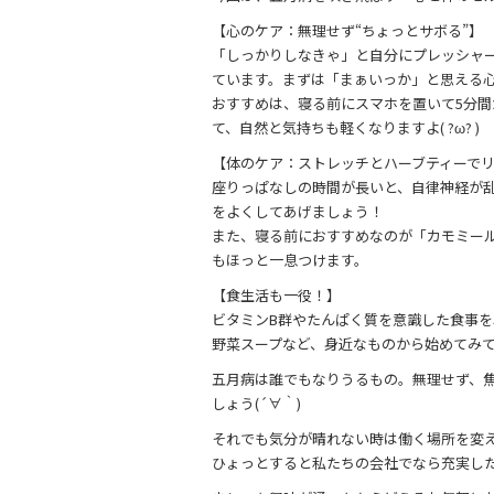
b
o
【心のケア：無理せず“ちょっとサボる”】
「しっかりしなきゃ」と自分にプレッシャ
o
ています。まずは「まぁいっか」と思える
k
おすすめは、寝る前にスマホを置いて5分間
て、自然と気持ちも軽くなりますよ( ?ω? )
【体のケア：ストレッチとハーブティーで
座りっぱなしの時間が長いと、自律神経が
をよくしてあげましょう！
また、寝る前におすすめなのが「カモミー
もほっと一息つけます。
【食生活も一役！】
ビタミンB群やたんぱく質を意識した食事
野菜スープなど、身近なものから始めてみ
五月病は誰でもなりうるもの。無理せず、
しょう(´∀｀)
それでも気分が晴れない時は働く場所を変
ひょっとすると私たちの会社でなら充実し