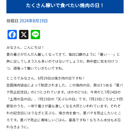
たくさん稼いで食べたい焼肉の日！
投稿日
2024年8月19日
F
X
Li
a
n
みなさん、こんにちは！
c
e
夏の暑さがだんだん厳しくなってきて、毎日口癖のように「暑い……」と
e
声に出してしまう人も多いのではないでしょうか。熱中症に気を付けつ
b
つ、頑張って働いていきたいですね。
o
ところでみなさん、8月29日は焼き肉の日ですね！
全国焼肉協会によって制定されました、この焼肉の日、実は3つある「夏バ
o
テ防止記念日」の1つとされています。ほかの2つは、今年だと7月24日の
k
「土用の丑の日」、7月23日の「天ぷらの日」です。7月23日ごろは二十四
節気のうち、一年で暑さが最も激しくなる大所といわれています。それぞ
れの記念日にはうなぎと天ぷら、焼き肉を食べ、夏バテを防止したいとこ
ろです。夏バテ防止に美味しいごはん、最高ですね！もちろん水分もお忘
れなきように。