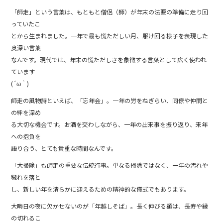
b
o
「師走」という言葉は、もともと僧侶（師）が年末の法要の準備に走り回
っていたこ
o
とから生まれました。一年で最も慌ただしい月、駆け回る様子を表現した
k
奥深い言葉
なんです。現代では、年末の慌ただしさを象徴する言葉として広く使われ
ています
(´ω｀)
師走の風物詩といえば、「忘年会」。一年の労をねぎらい、同僚や仲間と
の絆を深め
る大切な機会です。お酒を交わしながら、一年の出来事を振り返り、来年
への抱負を
語り合う、とても貴重な時間なんです。
「大掃除」も師走の重要な伝統行事。単なる掃除ではなく、一年の汚れや
穢れを落と
し、新しい年を清らかに迎えるための精神的な儀式でもあります。
大晦日の夜に欠かせないのが「年越しそば」。長く伸びる麺は、長寿や縁
の切れるこ