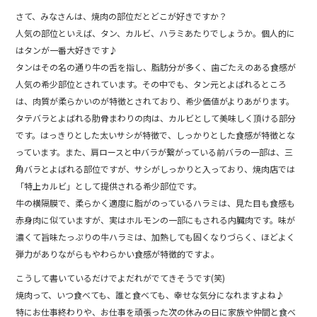
さて、みなさんは、焼肉の部位だとどこが好きですか？
人気の部位といえば、タン、カルビ、ハラミあたりでしょうか。個人的に
はタンが一番大好きです♪
タンはその名の通り牛の舌を指し、脂肪分が多く、歯ごたえのある食感が
人気の希少部位とされています。その中でも、タン元とよばれるところ
は、肉質が柔らかいのが特徴とされており、希少価値がよりあがります。
タテバラとよばれる肋骨まわりの肉は、カルビとして美味しく頂ける部分
です。はっきりとした太いサシが特徴で、しっかりとした食感が特徴とな
っています。また、肩ロースと中バラが繋がっている前バラの一部は、三
角バラとよばれる部位ですが、サシがしっかりと入っており、焼肉店では
「特上カルビ」として提供される希少部位です。
牛の横隔膜で、柔らかく適度に脂がのっているハラミは、見た目も食感も
赤身肉に似ていますが、実はホルモンの一部にもされる内臓肉です。味が
濃くて旨味たっぷりの牛ハラミは、加熱しても固くなりづらく、ほどよく
弾力がありながらもやわらかい食感が特徴的ですよ。
こうして書いているだけでよだれがでてきそうです(笑)
焼肉って、いつ食べても、誰と食べても、幸せな気分になれますよね♪
特にお仕事終わりや、お仕事を頑張った次の休みの日に家族や仲間と食べ