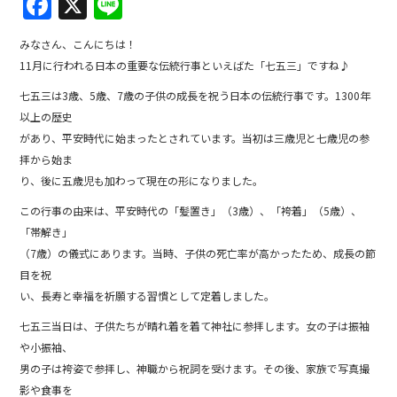
F
X
Li
a
n
みなさん、こんにちは！
c
e
11月に行われる日本の重要な伝統行事といえばた「七五三」ですね♪
e
七五三は3歳、5歳、7歳の子供の成長を祝う日本の伝統行事です。1300年
b
以上の歴史
o
があり、平安時代に始まったとされています。当初は三歳児と七歳児の参
拝から始ま
o
り、後に五歳児も加わって現在の形になりました。
k
この行事の由来は、平安時代の「髪置き」（3歳）、「袴着」（5歳）、
「帯解き」
（7歳）の儀式にあります。当時、子供の死亡率が高かったため、成長の節
目を祝
い、長寿と幸福を祈願する習慣として定着しました。
七五三当日は、子供たちが晴れ着を着て神社に参拝します。女の子は振袖
や小振袖、
男の子は袴姿で参拝し、神職から祝詞を受けます。その後、家族で写真撮
影や食事を