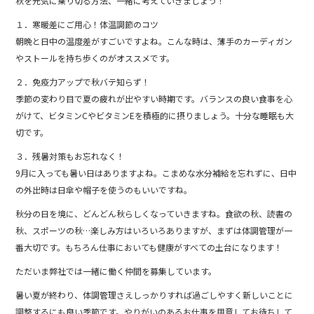
o
秋を元気に乗り切る方法、一緒に考えていきましょう！
o
１．寒暖差にご用心！体温調節のコツ
k
朝晩と日中の温度差がすごいですよね。こんな時は、薄手のカーディガン
やストールを持ち歩くのがオススメです。
２．免疫力アップで秋バテ知らず！
季節の変わり目で夏の疲れが出やすい時期です。バランスの良い食事を心
がけて、ビタミンCやビタミンEを積極的に摂りましょう。十分な睡眠も大
切です。
３．残暑対策もお忘れなく！
9月に入っても暑い日はありますよね。こまめな水分補給を忘れずに、日中
の外出時は日傘や帽子を使うのもいいですね。
秋分の日を境に、どんどん秋らしくなっていきますね。食欲の秋、読書の
秋、スポーツの秋…楽しみ方はいろいろありますが、まずは体調管理が一
番大切です。もちろん仕事においても健康がすべての土台になります！
ただいま弊社では一緒に働く仲間を募集しています。
暑い夏が終わり、体調管理さえしっかりすれば過ごしやすく新しいことに
調整するにも良い季節です。やりがいのあるお仕事を用意してお待ちして