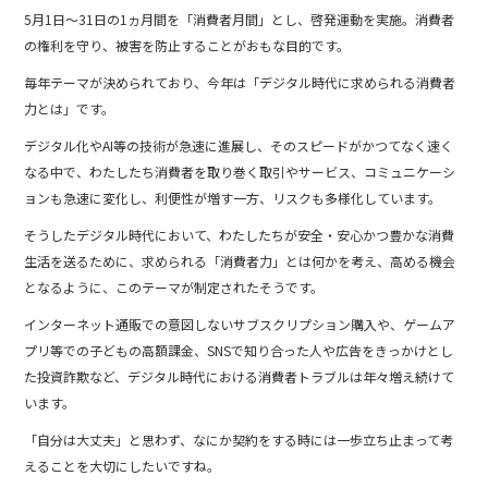
5月1日～31日の1ヵ月間を「消費者月間」とし、啓発運動を実施。消費者
の権利を守り、被害を防止することがおもな目的です。
毎年テーマが決められており、今年は「デジタル時代に求められる消費者
力とは」です。
デジタル化やAI等の技術が急速に進展し、そのスピードがかつてなく速く
なる中で、わたしたち消費者を取り巻く取引やサービス、コミュニケーシ
ョンも急速に変化し、利便性が増す一方、リスクも多様化しています。
そうしたデジタル時代において、わたしたちが安全・安心かつ豊かな消費
生活を送るために、求められる「消費者力」とは何かを考え、高める機会
となるように、このテーマが制定されたそうです。
インターネット通販での意図しないサブスクリプション購入や、ゲームア
プリ等での子どもの高額課金、SNSで知り合った人や広告をきっかけとし
た投資詐欺など、デジタル時代における消費者トラブルは年々増え続けて
います。
「自分は大丈夫」と思わず、なにか契約をする時には一歩立ち止まって考
えることを大切にしたいですね。