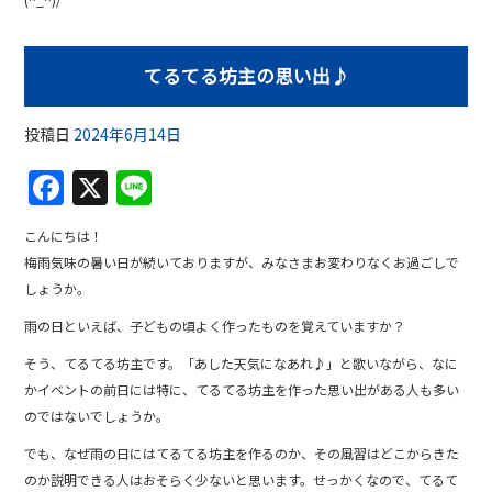
てるてる坊主の思い出♪
投稿日
2024年6月14日
F
X
Li
a
n
こんにちは！
c
e
梅雨気味の暑い日が続いておりますが、みなさまお変わりなくお過ごしで
e
しょうか。
b
雨の日といえば、子どもの頃よく作ったものを覚えていますか？
o
そう、てるてる坊主です。「あした天気になあれ♪」と歌いながら、なに
o
かイベントの前日には特に、てるてる坊主を作った思い出がある人も多い
のではないでしょうか。
k
でも、なぜ雨の日にはてるてる坊主を作るのか、その風習はどこからきた
のか説明できる人はおそらく少ないと思います。せっかくなので、てるて