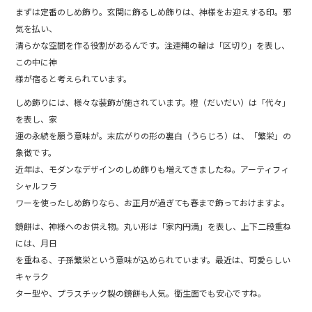
o
まずは定番のしめ飾り。玄関に飾るしめ飾りは、神様をお迎えする印。邪
o
気を払い、
清らかな空間を作る役割があるんです。注連縄の輪は「区切り」を表し、
k
この中に神
様が宿ると考えられています。
しめ飾りには、様々な装飾が施されています。橙（だいだい）は「代々」
を表し、家
運の永続を願う意味が。末広がりの形の裏白（うらじろ）は、「繁栄」の
象徴です。
近年は、モダンなデザインのしめ飾りも増えてきましたね。アーティフィ
シャルフラ
ワーを使ったしめ飾りなら、お正月が過ぎても春まで飾っておけますよ。
鏡餅は、神様へのお供え物。丸い形は「家内円満」を表し、上下二段重ね
には、月日
を重ねる、子孫繁栄という意味が込められています。最近は、可愛らしい
キャラク
ター型や、プラスチック製の鏡餅も人気。衛生面でも安心ですね。