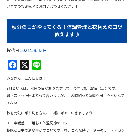
いますのでお気軽にお問い合わせください！
秋分の日がやってくる！体調管理と衣替えのコツ
教えます♪
投稿日
2024年9月5日
F
X
Li
a
n
みなさん、こんにちは！
c
e
9月といえば、秋分の日がありますよね。今年は9月23日（土）です。
e
暑さ寒さも彼岸までって言いますが、この時期って体調を崩しやすいんで
b
すよね
o
秋を元気に乗り切る方法、一緒に考えていきましょう！
o
１．寒暖差にご用心！体温調節のコツ
k
朝晩と日中の温度差がすごいですよね。こんな時は、薄手のカーディガン