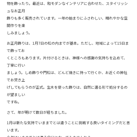
物を飾ったり。最近は、和モダンなインテリアに合わせた、スタイリッシ
ュなお正月
飾りも多く販売されています。一年の始まりにふさわしい、晴れやかな空
間作りを楽
しみましょう。
お正月飾りは、1月7日の松の内までが基本。ただし、地域によって15日ま
で飾ってお
くところもあります。片付けるときは、神様への感謝の気持ちを込めて、
丁寧に行い
ましょう。しめ飾りや門松は、どんど焼きに持って行くか、お近くの神社
でお焚き上
げしてもらうのが正式。生木を使った飾りは、自然に還る形で処分するの
が望ましい
ですね。
さて、年が明けて数日が経ちました。
1月は新たな気持でいままでとは違うことに挑戦する良いタイミングだと思
います。