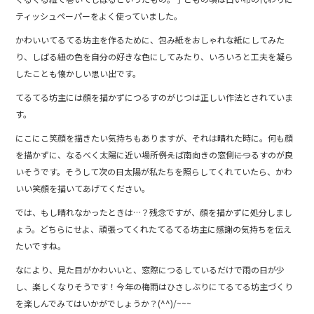
ティッシュペーパーをよく使っていました。
かわいいてるてる坊主を作るために、包み紙をおしゃれな紙にしてみた
り、しばる紐の色を自分の好きな色にしてみたり、いろいろと工夫を凝ら
したことも懐かしい思い出です。
てるてる坊主には顔を描かずにつるすのがじつは正しい作法とされていま
す。
にこにこ笑顔を描きたい気持ちもありますが、それは晴れた時に。何も顔
を描かずに、なるべく太陽に近い場所――例えば南向きの窓側――につるすのが良
いそうです。そうして次の日太陽が私たちを照らしてくれていたら、かわ
いい笑顔を描いてあげてください。
では、もし晴れなかったときは…？残念ですが、顔を描かずに処分しまし
ょう。どちらにせよ、頑張ってくれたてるてる坊主に感謝の気持ちを伝え
たいですね。
なにより、見た目がかわいいと、窓際につるしているだけで雨の日が少
し、楽しくなりそうです！今年の梅雨はひさしぶりにてるてる坊主づくり
を楽しんでみてはいかがでしょうか？(^^)/~~~