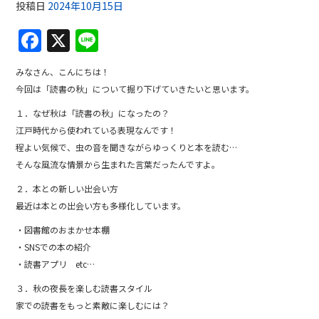
投稿日
2024年10月15日
F
X
Li
a
n
みなさん、こんにちは！
c
e
今回は「読書の秋」について掘り下げていきたいと思います。
e
１．なぜ秋は「読書の秋」になったの？
b
江戸時代から使われている表現なんです！
o
程よい気候で、虫の音を聞きながらゆっくりと本を読む…
そんな風流な情景から生まれた言葉だったんですよ。
o
２．本との新しい出会い方
k
最近は本との出会い方も多様化しています。
・図書館のおまかせ本棚
・SNSでの本の紹介
・読書アプリ etc…
３．秋の夜長を楽しむ読書スタイル
家での読書をもっと素敵に楽しむには？