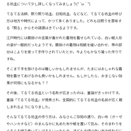
る坊主について少し詳しくなってみましょう(*´ω｀*)
てるてる法師、照り照り坊主、日和坊主、などなど、てるてる坊主の呼び
方は地方や時代によって、かつて多くありました。どれも日照りを意味す
る「照る」からその語源はきているようです。
江戸時代には願掛けの言葉が書かれた着物を着せられている、白い紙人形
の姿が一般的だったようです。願掛けの着物は和紙を縫い合わせ、帯の部
分はこよりを使って手作りされていたとか。今よりもかなり凝った作りで
すね。
そこまで手を掛けるのは難しいかもしれませんが、たまにはおしゃれな着
物を着せてあげるのも良いかもしれません。もしかしたら、おまじない効
果が何倍にもなるかも？？
その後、てるてる坊主という名称が広まったのは、童謡がきっかけです。
童謡「てるてる坊主」が発表され、全国的にてるてる坊主の名前が広く親
しまれるようになりました。
そんなてるてる坊主の作り方は、みなさんご存知の通り、白い布（ガーゼ
やハンカチなど）のまんなかに丸めた布や紙を置いて包み、そのまわりを
ぐるぐる紐で巻いてしばるといったもの。子どもの頃は白い布の代わりに