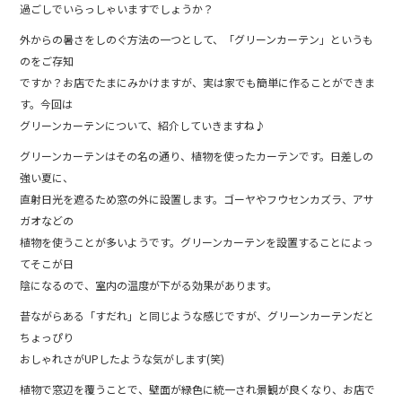
b
過ごしでいらっしゃいますでしょうか？
o
外からの暑さをしのぐ方法の一つとして、「グリーンカーテン」というも
のをご存知
o
ですか？お店でたまにみかけますが、実は家でも簡単に作ることができま
k
す。今回は
グリーンカーテンについて、紹介していきますね♪
グリーンカーテンはその名の通り、植物を使ったカーテンです。日差しの
強い夏に、
直射日光を遮るため窓の外に設置します。ゴーヤやフウセンカズラ、アサ
ガオなどの
植物を使うことが多いようです。グリーンカーテンを設置することによっ
てそこが日
陰になるので、室内の温度が下がる効果があります。
昔ながらある「すだれ」と同じような感じですが、グリーンカーテンだと
ちょっぴり
おしゃれさがUPしたような気がします(笑)
植物で窓辺を覆うことで、壁面が緑色に統一され景観が良くなり、お店で