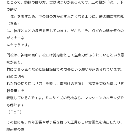
ところで、鏡餅の飾り方、実は決まりがあるんです。上の餅が「魂」、下
の餅が
「体」を表すため、下の餅の方が必ず大きくなるように。餅の間に挟む紙
（堺紙）
は、神様と人との境界を表しています。だからこそ、必ず白い紙を使うの
がマナーな
んだそうです。
門松は、神様の目印。松には常緑樹として生命力があふれているという意
味があり、
竹には真っ直ぐな心と節目節目での成長という願いが込められています。
斜めに切ら
れた竹の切り口は「刀」を表し、魔除けの意味も。松葉を束ねた俵は「五
穀豊穣」を
表現しているんですよ。ミニサイズの門松なら、マンションのベランダで
も飾れます
（＾ω＾）
その他にも、お年玉袋やポチ袋を飾って正月らしい雰囲気を演出したり、
縁起物の置