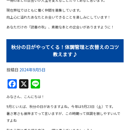
一冊の本との出会いが人生を変えることだってあると思います。
現在弊社ではともに働く仲間を募集しています。
向上心に溢れたあなたとお会いできることを楽しみにしています！
あなただけの「読書の秋」、素敵な本との出会いがありますように！
秋分の日がやってくる！体調管理と衣替えのコツ
教えます♪
投稿日
2024年9月5日
F
X
Li
a
n
みなさん、こんにちは！
c
e
9月といえば、秋分の日がありますよね。今年は9月23日（土）です。
e
暑さ寒さも彼岸までって言いますが、この時期って体調を崩しやすいんで
b
すよね