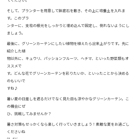
そして、プランターを用意して鉢底石を敷き、その上に培養土を入れま
す。このプラ
ンターに、支柱の根元をしっかりと埋め込んで固定し、倒れないようにし
ましょう。
最後に、グリーンカーテンにしたい植物を植えたら出来上がりです。先に
紹介した植
物以外に、キュウリ、パッションフルーツ、ヘチマ、といった野菜類もオ
ススメで
す。どんな花でグリーンカーテンを彩りたいか、といったことから決める
のもいいで
すね♪
暑い夏の日差しを遮るだけでなく見た目も涼やかなグリーンカーテン。こ
の機会にぜ
ひ、挑戦してみませんか？
暑さ対策もせっかくなら楽しく行っていきましょう！素敵な夏をお過ごし
くださいね
(^_^)/