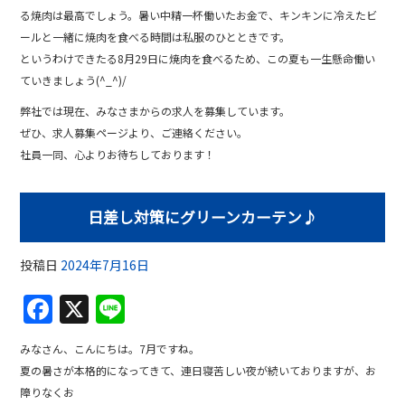
る焼肉は最高でしょう。暑い中精一杯働いたお金で、キンキンに冷えたビ
ールと一緒に焼肉を食べる時間は私服のひとときです。
というわけできたる8月29日に焼肉を食べるため、この夏も一生懸命働い
ていきましょう(^_^)/
弊社では現在、みなさまからの求人を募集しています。
ぜひ、求人募集ページより、ご連絡ください。
社員一同、心よりお待ちしております！
日差し対策にグリーンカーテン♪
投稿日
2024年7月16日
F
X
Li
a
n
みなさん、こんにちは。7月ですね。
c
e
夏の暑さが本格的になってきて、連日寝苦しい夜が続いておりますが、お
e
障りなくお