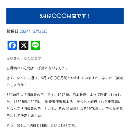
5月は〇〇〇月間です！
投稿日
2024年5月21日
F
X
Li
a
n
みなさん、こんにちは！
c
e
五月晴れの心地よい季節となりました。
e
さて、タイトル通り、5月は〇〇〇月間といわれていますが、なにかご存知
b
でしょうか？
o
5月30日は「消費者の日」です。1978年、日本政府によって制定されまし
o
た。1968年5月30日に「消費者保護基本法」が公布・施行された出来事に
k
ちなんで「消費者の日」とされ、その10周年となる1978年に、正式な記念
日として決定しました。
そう、5月は「消費者月間」というわけです。