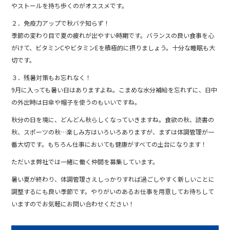
やストールを持ち歩くのがオススメです。
２．免疫力アップで秋バテ知らず！
季節の変わり目で夏の疲れが出やすい時期です。バランスの良い食事を心
がけて、ビタミンCやビタミンEを積極的に摂りましょう。十分な睡眠も大
切です。
３．残暑対策もお忘れなく！
9月に入っても暑い日はありますよね。こまめな水分補給を忘れずに、日中
の外出時は日傘や帽子を使うのもいいですね。
秋分の日を境に、どんどん秋らしくなっていきますね。食欲の秋、読書の
秋、スポーツの秋…楽しみ方はいろいろありますが、まずは体調管理が一
番大切です。もちろん仕事においても健康がすべての土台になります！
ただいま弊社では一緒に働く仲間を募集しています。
暑い夏が終わり、体調管理さえしっかりすれば過ごしやすく新しいことに
調整するにも良い季節です。やりがいのあるお仕事を用意してお待ちして
いますのでお気軽にお問い合わせください！