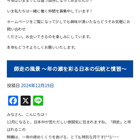
今年はいままでとは違う自分になってみませんか？
いま私たちは一緒に働く仲間を募集中しています！
ホームページをご覧になって少しでも興味が湧いたならどうぞお気軽にお
問い合わせ
ください。お会いできるのを楽しみにしています。
本年もどうぞよろしくお願いいたします。
師走の風景 〜年の瀬を彩る日本の伝統と慣習〜
投稿日
2024年12月19日
F
X
Li
a
n
みなさん、こんにちは！
c
e
12月になると、日本中が慌ただしい雰囲気に包まれますね。「師走」と呼
e
ばれるこの
時期は、一年の締めくくりを告げる、とても特別な月です(^^)/~~~