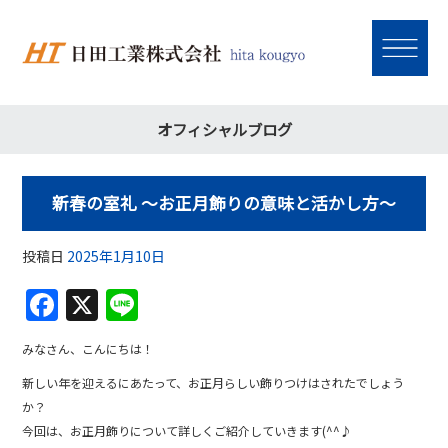
オフィシャルブログ
新春の室礼 〜お正月飾りの意味と活かし方〜
投稿日
2025年1月10日
F
X
Li
a
n
みなさん、こんにちは！
c
e
新しい年を迎えるにあたって、お正月らしい飾りつけはされたでしょう
e
か？
b
今回は、お正月飾りについて詳しくご紹介していきます(^^♪