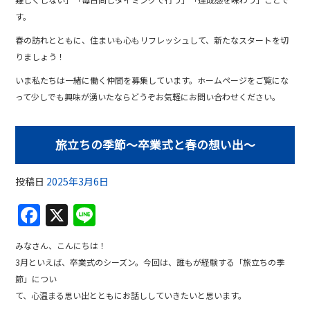
す。
春の訪れとともに、住まいも心もリフレッシュして、新たなスタートを切
りましょう！
いま私たちは一緒に働く仲間を募集しています。ホームページをご覧にな
って少しでも興味が湧いたならどうぞお気軽にお問い合わせください。
旅立ちの季節〜卒業式と春の想い出〜
投稿日
2025年3月6日
F
X
Li
a
n
みなさん、こんにちは！
c
e
3月といえば、卒業式のシーズン。今回は、誰もが経験する「旅立ちの季
e
節」につい
b
て、心温まる思い出とともにお話ししていきたいと思います。