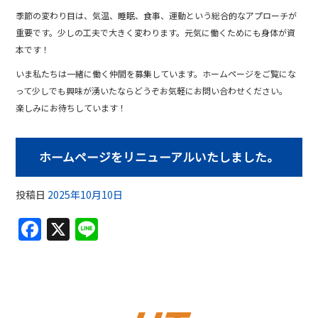
季節の変わり目は、気温、睡眠、食事、運動という総合的なアプローチが
重要です。少しの工夫で大きく変わります。元気に働くためにも身体が資
本です！
いま私たちは一緒に働く仲間を募集しています。ホームページをご覧にな
って少しでも興味が湧いたならどうぞお気軽にお問い合わせください。
楽しみにお待ちしています！
ホームページをリニューアルいたしました。
投稿日
2025年10月10日
F
X
Li
a
n
c
e
e