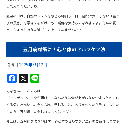
してみてくださいね。
夏至の日は、自然のリズムを感じる特別な一日。普段は気にしない「昼と
夜の長さ」を意識するだけでも、新鮮な気持ちになれますよ。今年の夏
至、ちょっと特別な過ごし方をしてみませんか？
五月病対策に！心と体のセルフケア法
投稿日
2025年5月12日
F
X
Li
a
n
みなさん、こんにちは！
c
e
ゴールデンウィークが明けて、なんだか気分が上がらない…体もだるいし
e
やる気も出ない…。そんな風に感じること、ありませんか？それ、もしか
b
したら「五月病」かもしれません(；・∀・)
o
今回は、五月病を吹き飛ばす「心と体のセルフケア法」をご紹介します♪