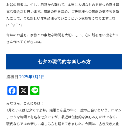
お盆の帰省は、忙しい日常から離れて、本当に大切なものを見つめ直す貴
重な機会だと思います。家族の絆を深め、ご先祖様への感謝の気持ちを新
たにして、また新しい年を頑張っていこうという気持ちになりますよね
(* ´∀｀*)
今年のお盆も、家族との素敵な時間を大切にして、心に残る思い出をたく
さん作ってくださいね。
七夕の現代的な楽しみ方
投稿日
2025年7月1日
F
X
Li
a
n
みなさん、こんにちは！
c
e
7月といえば七夕ですよね。織姫と彦星の年に一度の出会いという、ロマン
e
チックな物語で有名な七夕ですが、最近は伝統的な楽しみ方だけでなく、
b
現代ならではの新しい楽しみ方も増えてきました。今回は、古き良き文化