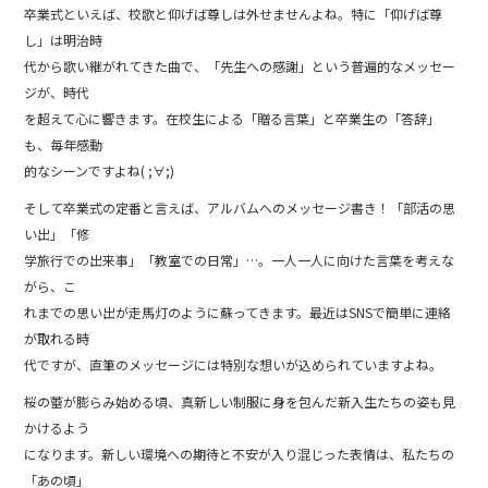
o
卒業式といえば、校歌と仰げば尊しは外せませんよね。特に「仰げば尊
し」は明治時
o
代から歌い継がれてきた曲で、「先生への感謝」という普遍的なメッセー
k
ジが、時代
を超えて心に響きます。在校生による「贈る言葉」と卒業生の「答辞」
も、毎年感動
的なシーンですよね( ;∀;)
そして卒業式の定番と言えば、アルバムへのメッセージ書き！「部活の思
い出」「修
学旅行での出来事」「教室での日常」…。一人一人に向けた言葉を考えな
がら、こ
れまでの思い出が走馬灯のように蘇ってきます。最近はSNSで簡単に連絡
が取れる時
代ですが、直筆のメッセージには特別な想いが込められていますよね。
桜の蕾が膨らみ始める頃、真新しい制服に身を包んだ新入生たちの姿も見
かけるよう
になります。新しい環境への期待と不安が入り混じった表情は、私たちの
「あの頃」