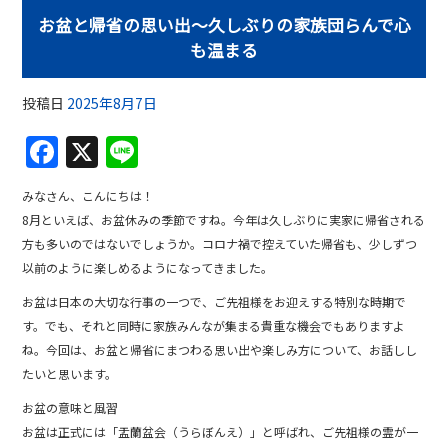
お盆と帰省の思い出〜久しぶりの家族団らんで心
も温まる
投稿日
2025年8月7日
F
X
Li
a
n
みなさん、こんにちは！
c
e
8月といえば、お盆休みの季節ですね。今年は久しぶりに実家に帰省される
e
方も多いのではないでしょうか。コロナ禍で控えていた帰省も、少しずつ
b
以前のように楽しめるようになってきました。
o
お盆は日本の大切な行事の一つで、ご先祖様をお迎えする特別な時期で
す。でも、それと同時に家族みんなが集まる貴重な機会でもありますよ
o
ね。今回は、お盆と帰省にまつわる思い出や楽しみ方について、お話しし
k
たいと思います。
お盆の意味と風習
お盆は正式には「盂蘭盆会（うらぼんえ）」と呼ばれ、ご先祖様の霊が一