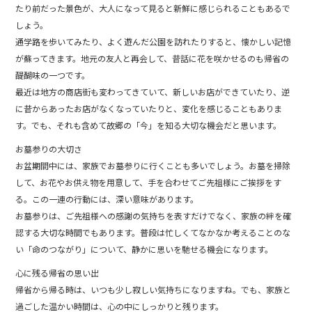
たり前だった景色が、大人になって見ると新鮮に感じられることもあるで
しょう。
通学路を歩いてみたり、よく遊んだ公園を訪れたりすると、懐かしい記憶
が蘇ってきます。地元の友人と再会して、昔話に花を咲かせるのも帰省の
醍醐味の一つです。
最近は地方の商店街も変わってきていて、新しいお店ができていたり、逆
に昔からあったお店がなくなっていたりと、変化を感じることもありま
す。でも、それも含めて故郷の「今」を知る大切な機会だと思います。
お墓参りの大切さ
お盆期間中には、家族でお墓参りに行くことも多いでしょう。お墓を掃除
して、お花やお供え物を用意して、手を合わせてご先祖様にご挨拶をす
る。この一連の行動には、深い意味があります。
お墓参りは、ご先祖様への感謝の気持ちを表すだけでなく、家族の絆を確
認する大切な時間でもあります。普段は忙しくてなかなか考えることのな
い「命のつながり」について、静かに思いを馳せる機会になります。
心に残る帰省の思い出
帰省から帰る時は、いつも少し寂しい気持ちになりますね。でも、家族と
過ごした温かい時間は、心の中にしっかりと残ります。