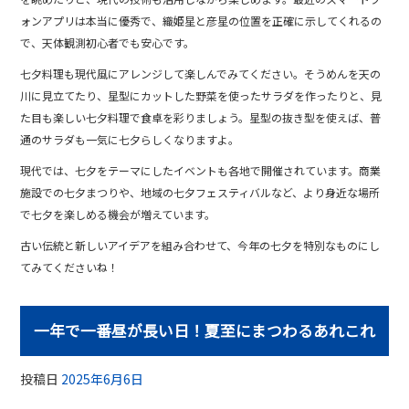
ォンアプリは本当に優秀で、織姫星と彦星の位置を正確に示してくれるの
で、天体観測初心者でも安心です。
七夕料理も現代風にアレンジして楽しんでみてください。そうめんを天の
川に見立てたり、星型にカットした野菜を使ったサラダを作ったりと、見
た目も楽しい七夕料理で食卓を彩りましょう。星型の抜き型を使えば、普
通のサラダも一気に七夕らしくなりますよ。
現代では、七夕をテーマにしたイベントも各地で開催されています。商業
施設での七夕まつりや、地域の七夕フェスティバルなど、より身近な場所
で七夕を楽しめる機会が増えています。
古い伝統と新しいアイデアを組み合わせて、今年の七夕を特別なものにし
てみてくださいね！
一年で一番昼が長い日！夏至にまつわるあれこれ
投稿日
2025年6月6日