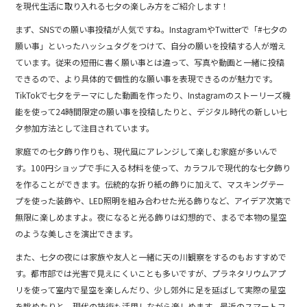
を現代生活に取り入れる七夕の楽しみ方をご紹介します！
o
まず、SNSでの願い事投稿が人気ですね。InstagramやTwitterで「#七夕の
o
願い事」といったハッシュタグをつけて、自分の願いを投稿する人が増え
k
ています。従来の短冊に書く願い事とは違って、写真や動画と一緒に投稿
できるので、より具体的で個性的な願い事を表現できるのが魅力です。
TikTokで七夕をテーマにした動画を作ったり、Instagramのストーリーズ機
能を使って24時間限定の願い事を投稿したりと、デジタル時代の新しい七
夕参加方法として注目されています。
家庭での七夕飾り作りも、現代風にアレンジして楽しむ家庭が多いんで
す。100円ショップで手に入る材料を使って、カラフルで現代的な七夕飾り
を作ることができます。伝統的な折り紙の飾りに加えて、マスキングテー
プを使った装飾や、LED照明を組み合わせた光る飾りなど、アイデア次第で
無限に楽しめますよ。夜になると光る飾りは幻想的で、まるで本物の星空
のような美しさを演出できます。
また、七夕の夜には家族や友人と一緒に天の川観察をするのもおすすめで
す。都市部では光害で見えにくいことも多いですが、プラネタリウムアプ
リを使って室内で星空を楽しんだり、少し郊外に足を延ばして実際の星空
を眺めたりと、現代の技術も活用しながら楽しめます。最近のスマートフ