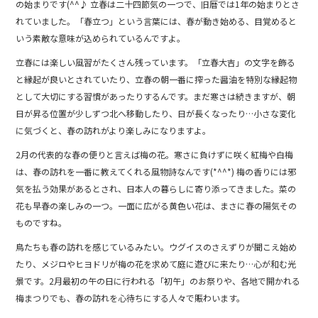
c
e
の始まりです(^^♪ 立春は二十四節気の一つで、旧暦では1年の始まりとさ
e
れていました。「春立つ」という言葉には、春が動き始める、目覚めると
b
いう素敵な意味が込められているんですよ。
o
立春には楽しい風習がたくさん残っています。「立春大吉」の文字を飾る
と縁起が良いとされていたり、立春の朝一番に搾った醤油を特別な縁起物
o
として大切にする習慣があったりするんです。まだ寒さは続きますが、朝
k
日が昇る位置が少しずつ北へ移動したり、日が長くなったり…小さな変化
に気づくと、春の訪れがより楽しみになりますよ。
2月の代表的な春の便りと言えば梅の花。寒さに負けずに咲く紅梅や白梅
は、春の訪れを一番に教えてくれる風物詩なんです(*^^*) 梅の香りには邪
気を払う効果があるとされ、日本人の暮らしに寄り添ってきました。菜の
花も早春の楽しみの一つ。一面に広がる黄色い花は、まさに春の陽気その
ものですね。
鳥たちも春の訪れを感じているみたい。ウグイスのさえずりが聞こえ始め
たり、メジロやヒヨドリが梅の花を求めて庭に遊びに来たり…心が和む光
景です。2月最初の午の日に行われる「初午」のお祭りや、各地で開かれる
梅まつりでも、春の訪れを心待ちにする人々で賑わいます。