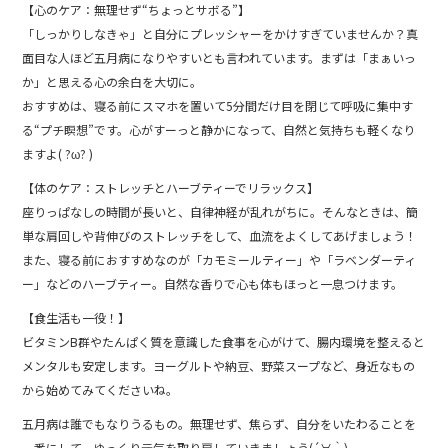
o
【心のケア：無理せず“ちょっとサボる”】
「しっかりしなきゃ」と自分にプレッシャーをかけすぎていませんか？真
k
面目な人ほど五月病になりやすいとも言われています。まずは「まぁいっ
か」と思える心の余白を大切に。
おすすめは、寝る前にスマホを置いて5分間だけ目を閉じて呼吸に集中す
る“プチ瞑想”です。心がすーっと静かになって、自然と気持ちも軽くなり
ますよ( ?ω? )
【体のケア：ストレッチとハーブティーでリラックス】
座りっぱなしの時間が長いと、自律神経が乱れがちに。そんなときは、簡
単な肩回しや背伸びのストレッチをして、血流をよくしてあげましょう！
また、寝る前におすすめなのが「カモミールティー」や「ラベンダーティ
ー」などのハーブティー。自然な香りで心も体もほっと一息つけます。
【食生活も一役！】
ビタミンB群やたんぱく質を意識した食事を心がけて、腸内環境を整えると
メンタルも安定します。ヨーグルトや納豆、野菜スープなど、身近なもの
から始めてみてくださいね。
五月病は誰でもなりうるもの。無理せず、焦らず、自分をいたわることを
一番にして、ゆっくり元気を取り戻していきましょう(´∀｀)