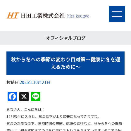
オフィシャルブログ
秋から冬への季節の変わり目対策～健康に冬を迎
えるために～
投稿日
2025年10月21日
F
X
Li
a
n
みなさん、こんにちは！
c
e
10月後半に入ると、気温低下がより顕著になってきますね。
e
気温の急激な低下、日照時間の短縮、乾燥の進行など、秋から冬への季節
変化は、知らず知らずのうちに体にストレスを与えています。そこで今回