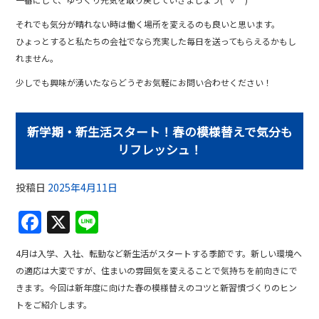
それでも気分が晴れない時は働く場所を変えるのも良いと思います。
ひょっとすると私たちの会社でなら充実した毎日を送ってもらえるかもし
れません。
少しでも興味が湧いたならどうぞお気軽にお問い合わせください！
新学期・新生活スタート！春の模様替えで気分も
リフレッシュ！
投稿日
2025年4月11日
F
X
Li
a
n
4月は入学、入社、転勤など新生活がスタートする季節です。新しい環境へ
c
e
の適応は大変ですが、住まいの雰囲気を変えることで気持ちを前向きにで
e
きます。今回は新年度に向けた春の模様替えのコツと新習慣づくりのヒン
b
トをご紹介します。