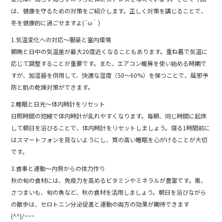
b
は、健康を守るための対策をご紹介します。正しく対策を講じることで、
o
冬を健康的に過ごせますよ(´ω｀)
o
1.気温変化への対応～服装と室内環境
k
朝晩と日中の気温差が最大20度近くなることもあります。重ね着で気温に
応じて調整することが重要です。また、エアコン暖房を使い始める時期で
すが、加湿器を併用して、快適な湿度（50～60%）を保つことで、風邪予
防と肌の乾燥対策ができます。
2.睡眠と日光～体内時計をリセット
日照時間の短縮で体内時計が乱れやすくなります。毎朝、同じ時間に起床
して朝日を浴びることで、体内時計をリセットしましょう。寝る1時間前に
はスマートフォンを見ないようにし、質の高い睡眠を心がけることが大切
です。
3.食事と運動～内側からの体力作り
秋の旬の食材には、免疫力を高めるビタミンやミネラルが豊富です。栗、
さつまいも、旬の魚など、秋の食材を活用しましょう。朝日を浴びながら
の散歩は、セロトニン分泌促進と運動の両方の効果が期待できます
(^^)/~~~