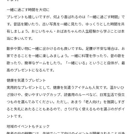
一緒に過ごす時間を大切に
プレゼントも嬉しいですが、何より喜ばれるのは「一緒に過ごす時間」で
す。昔話を聞いたり、古い写真を一緒に見たり、ゆっくりとした時間を共
有しましょう。おじいちゃん・おばあちゃんの人生経験から学ぶことは本
当に多いんです。
散歩や買い物に一緒に出かけるのも良いですね。足腰が不安な場合は、お
家できることを一緒に楽しみましょう。一緒に料理を作ったり、昔の歌を
歌ったり、簡単なゲームをしたり。「一緒にいる」ということ自体が、最
高のプレゼントになるんです。
健康を気遣うプレゼント
実用的なプレゼントとして、健康を気遣うアイテムも人気です。温かいひ
ざ掛けや、使いやすいマグカップ、読書用のルーペなど、日常生活で役立
つものを選んでみてください。ただし、あまり「老人向け」を強調しすぎ
ると失礼にあたることもあるので、さりげなく使えるものを選ぶのがポイ
ントです。
地域のイベントもチェック
敬老の日の時期には、各地でシニア向けのイベントが開催されることが多