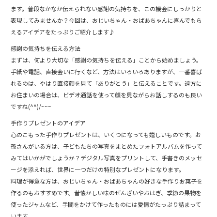
e
ます。普段なかなか伝えられない感謝の気持ちを、この機会にしっかりと
b
表現してみませんか？今回は、おじいちゃん・おばあちゃんに喜んでもら
えるアイデアをたっぷりご紹介します♪
o
感謝の気持ちを伝える方法
o
まずは、何より大切な「感謝の気持ちを伝える」ことから始めましょう。
k
手紙や電話、直接会いに行くなど、方法はいろいろありますが、一番喜ば
れるのは、やはり直接顔を見て「ありがとう」と伝えることです。遠方に
お住まいの場合は、ビデオ通話を使って顔を見ながらお話しするのも良い
ですね(^^)/~~~
手作りプレゼントのアイデア
心のこもった手作りプレゼントは、いくつになっても嬉しいものです。お
孫さんがいる方は、子どもたちの写真をまとめたフォトアルバムを作って
みてはいかがでしょうか？デジタル写真をプリントして、手書きのメッセ
ージを添えれば、世界に一つだけの特別なプレゼントになります。
料理が得意な方は、おじいちゃん・おばあちゃんの好きな手作りお菓子を
作るのもおすすめです。昔懐かしい味のぜんざいやおはぎ、季節の果物を
使ったジャムなど、手間をかけて作ったものには愛情がたっぷり詰まって
います。