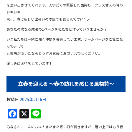
を思い出させてくれます。入学式での緊張した面持ち、クラス替えの時の
ドキドキ
感…。春は新しい出会いの季節でもあるんです(^^)ノ
あなたの次なる成長の1ページを私たちと作っていきませんか？
いま私たちは一緒に働く仲間を募集しています。ホームページをご覧にな
って少しで
も興味が湧いたならどうぞお気軽にお問い合わせください。
楽しみにお待ちしています！
立春を迎える ～春の訪れを感じる風物詩～
投稿日
2025年2月6日
F
X
Li
a
n
みなさん、こんにちは！まだまだ寒い日が続きますが、暦の上ではもう春