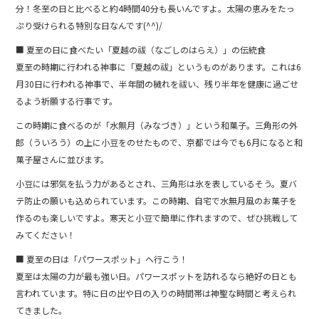
分！冬至の日と比べると約4時間40分も長いんですよ。太陽の恵みをたっ
ぷり受けられる特別な日なんです(^^)/
■ 夏至の日に食べたい「夏越の祓（なごしのはらえ）」の伝統食
夏至の時期に行われる神事に「夏越の祓」というものがあります。これは6
月30日に行われる神事で、半年間の穢れを祓い、残り半年を健康に過ごせ
るよう祈願する行事です。
この時期に食べるのが「水無月（みなづき）」という和菓子。三角形の外
郎（ういろう）の上に小豆をのせたもので、京都では今でも6月になると和
菓子屋さんに並びます。
小豆には邪気を払う力があるとされ、三角形は氷を表しているそう。夏バ
テ防止の願いも込められています。この時期、自宅で水無月風のお菓子を
作るのも楽しいですよ。寒天と小豆で簡単に作れますので、ぜひ挑戦して
みてください！
■ 夏至の日は「パワースポット」へ行こう！
夏至は太陽の力が最も強い日。パワースポットを訪れるなら絶好の日とも
言われています。特に日の出や日の入りの時間帯は神聖な時間と考えられ
てきました。