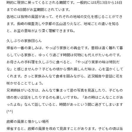
時的に現世に戻ってくるとされる期間です。一般的には8月13日から16日
までの4日間がお盆期間とされています。
各地には独特の風習があって、それぞれの地域の文化を感じることができ
ます。長崎の精霊流しや京都の五山送り火など、地域ごとの違いを知る
と、お盆の意味がより深く理解できますね。
久しぶりの家族団らん
帰省の一番の楽しみは、やっぱり家族との再会です。普段は遠く離れて暮
らしている家族と、ゆっくり過ごす時間は何物にも代えがたいものです。
お母さんの手料理を久しぶりに食べると、「やっぱり実家の味は特別だ
な」と感じませんか？子どもの頃から慣れ親しんだ味は、心を温かくして
くれます。きっと家族みんなで食卓を囲みながら、近況報告や昔話に花を
咲かせることでしょう。
兄弟姉妹がいる方は、みんなで集まって昔の写真を見返したり、子どもの
頃の思い出話をしたりするのも楽しいですね。「あの時はこんなことがあ
ったよね」なんて話していると、時間があっという間に過ぎてしまいます
(^^)
故郷の風景と懐かしい場所
帰省すると、故郷の風景を改めて見直すことがあります。子どもの頃は当