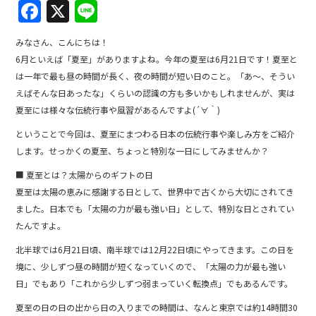
F
X
Li
a
n
みなさん、こんにちは！
c
e
6月といえば「夏至」がありますよね。今年の夏至は6月21日です！夏至と
e
は一年で最も昼の時間が長く、夜の時間が短い日のこと。「あ～、そうい
b
えばそんな日あったな」くらいの認識の方も多いかもしれませんが、実は
夏至には様々な伝統行事や風習があるんですよ(´∀｀)
o
ということで今回は、夏至にまつわる日本の伝統行事や楽しみ方をご紹介
o
します。せっかくの夏至、ちょっと特別な一日にしてみませんか？
k
■ 夏至とは？太陽からのギフトの日
夏至は太陽の恵みに感謝する日として、世界中で古くから大切にされてき
ました。日本でも「太陽の力が最も強い日」として、特別な日とされてい
たんですよ。
北半球では6月21日頃、南半球では12月22日頃にやってきます。この日を
境に、少しずつ昼の時間が短くなっていくので、「太陽の力が最も強い
日」でもあり「これから少しずつ弱まっていく転換点」でもあるんです。
夏至の日の日の出から日の入りまでの時間は、なんと東京では約14時間30