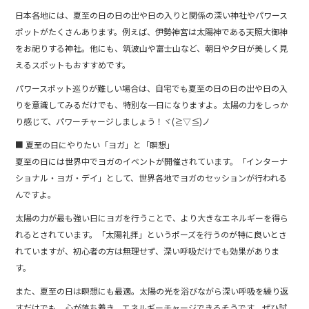
日本各地には、夏至の日の日の出や日の入りと関係の深い神社やパワース
ポットがたくさんあります。例えば、伊勢神宮は太陽神である天照大御神
をお祀りする神社。他にも、筑波山や富士山など、朝日や夕日が美しく見
えるスポットもおすすめです。
パワースポット巡りが難しい場合は、自宅でも夏至の日の日の出や日の入
りを意識してみるだけでも、特別な一日になりますよ。太陽の力をしっか
り感じて、パワーチャージしましょう！ヾ(≧▽≦)ノ
■ 夏至の日にやりたい「ヨガ」と「瞑想」
夏至の日には世界中でヨガのイベントが開催されています。「インターナ
ショナル・ヨガ・デイ」として、世界各地でヨガのセッションが行われる
んですよ。
太陽の力が最も強い日にヨガを行うことで、より大きなエネルギーを得ら
れるとされています。「太陽礼拝」というポーズを行うのが特に良いとさ
れていますが、初心者の方は無理せず、深い呼吸だけでも効果がありま
す。
また、夏至の日は瞑想にも最適。太陽の光を浴びながら深い呼吸を繰り返
すだけでも、心が落ち着き、エネルギーチャージできるそうです。ぜひ試