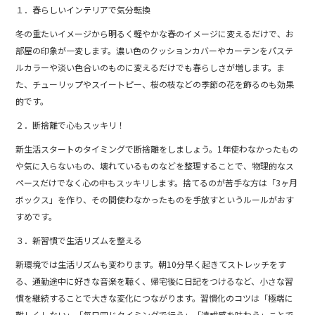
o
１．春らしいインテリアで気分転換
o
冬の重たいイメージから明るく軽やかな春のイメージに変えるだけで、お
部屋の印象が一変します。濃い色のクッションカバーやカーテンをパステ
k
ルカラーや淡い色合いのものに変えるだけでも春らしさが増します。ま
た、チューリップやスイートピー、桜の枝などの季節の花を飾るのも効果
的です。
２．断捨離で心もスッキリ！
新生活スタートのタイミングで断捨離をしましょう。1年使わなかったもの
や気に入らないもの、壊れているものなどを整理することで、物理的なス
ペースだけでなく心の中もスッキリします。捨てるのが苦手な方は「3ヶ月
ボックス」を作り、その間使わなかったものを手放すというルールがおす
すめです。
３．新習慣で生活リズムを整える
新環境では生活リズムも変わります。朝10分早く起きてストレッチをす
る、通勤途中に好きな音楽を聴く、帰宅後に日記をつけるなど、小さな習
慣を継続することで大きな変化につながります。習慣化のコツは「極端に
難しくしない」「毎日同じタイミングで行う」「達成感を味わう」ことで