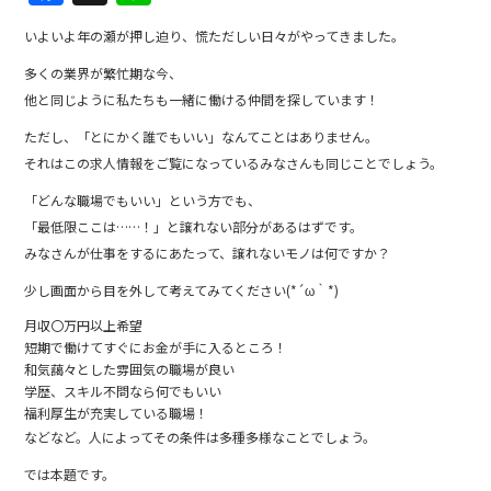
a
n
いよいよ年の瀬が押し迫り、慌ただしい日々がやってきました。
c
e
多くの業界が繁忙期な今、
e
他と同じように私たちも一緒に働ける仲間を探しています！
b
ただし、「とにかく誰でもいい」なんてことはありません。
o
それはこの求人情報をご覧になっているみなさんも同じことでしょう。
o
「どんな職場でもいい」という方でも、
k
「最低限ここは……！」と譲れない部分があるはずです。
みなさんが仕事をするにあたって、譲れないモノは何ですか？
少し画面から目を外して考えてみてください(*´ω｀*)
月収〇万円以上希望
短期で働けてすぐにお金が手に入るところ！
和気藹々とした雰囲気の職場が良い
学歴、スキル不問なら何でもいい
福利厚生が充実している職場！
などなど。人によってその条件は多種多様なことでしょう。
では本題です。