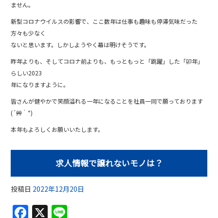
ません。
新型コロナウイルスの影響で、ここ数年は仕事も趣味も停滞気味だった
方々も少なく
ないと思います。しかしようやく幕は明けそうです。
昨年よりも、そしてコロナ前よりも、もっともっと「跳躍」した「卯年」
らしい2023
年になりますように。
皆さんが健やかで笑顔溢れる一年になることを社員一同で願っております
(´艸｀*)
本年もよろしくお願いいたします。
求人情報で譲れないモノは？
投稿日
2022年12月20日
F
X
Li