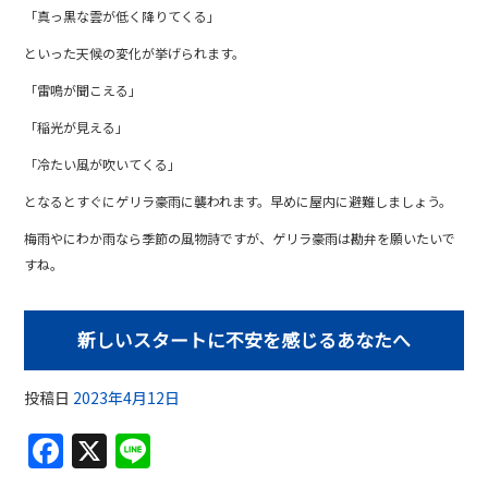
「真っ黒な雲が低く降りてくる」
といった天候の変化が挙げられます。
「雷鳴が聞こえる」
「稲光が見える」
「冷たい風が吹いてくる」
となるとすぐにゲリラ豪雨に襲われます。早めに屋内に避難しましょう。
梅雨やにわか雨なら季節の風物詩ですが、ゲリラ豪雨は勘弁を願いたいで
すね。
新しいスタートに不安を感じるあなたへ
投稿日
2023年4月12日
F
X
Li
a
n