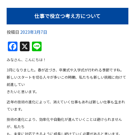
仕事で役立つ考え方について
投稿日
2023年3月7日
F
X
Li
a
n
みなさん、こんにちは！
c
e
3月になりました。春が近づき、卒業式や入学式が行われる季節ですね。
e
新しいスタートを切る人々が多いこの時期、私たちも新しい挑戦に向けて
b
前進してい
o
きたいと思います。
o
近年の技術の進化によって、消えていく仕事もあれば新しい仕事も生まれ
ています。
k
技術の進化により、効率化や自動化が進んでいくことは避けられません
が、私たち
も、未来に対応できるように成長し続けていく必要があると思います。