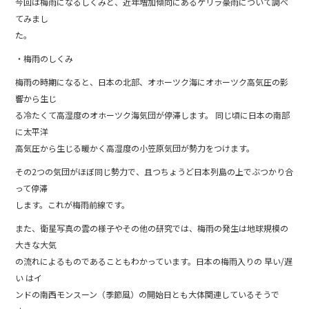
今回は梅雨になるしくみと、近年増加傾向にあるゲリラ豪雨について調べ
o
てみまし
o
た。
k
・梅雨のしくみ
梅雨の時期になると、日本の北部、オホーツク海にオホーツク高気圧の影
響から生じ
る冷たくて高湿度のオホーツク海気団が停滞します。 同じ頃に日本の南部
に太平洋
高気圧から生じる暖かく高湿度の小笠原気団が勢力をつけます。
その2つの気団がほぼ同じ勢力で、且つちょうど日本列島の上でぶつかり合
って停滞
します。これが梅雨前線です。
また、衛星写真の雲の様子やその他の研究では、梅雨の発生は地球規模の
大きな大気
の流れによるものであることもわかっています。日本の梅雨入りの 早い/遅
い はイ
ンドの南西モンスーン（季節風）の開始日とも大体関連しているそうで