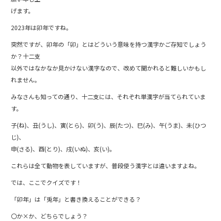
o
げます。
o
2023年は卯年ですね。
k
突然ですが、卯年の「卯」とはどういう意味を持つ漢字かご存知でしょう
か？十二支
以外ではなかなか見かけない漢字なので、改めて聞かれると難しいかもし
れません。
みなさんも知っての通り、十二支には、それぞれ単漢字が当てられていま
す。
子(ね)、丑(うし)、寅(とら)、卯(う)、辰(たつ)、巳(み)、午(うま)、未(ひつ
じ)、
申(さる)、酉(とり)、戌(いぬ)、亥(い)。
これらは全て動物を表していますが、普段使う漢字とは違いますよね。
では、ここでクイズです！
「卯年」は「兎年」と書き換えることができる？
〇か×か、どちらでしょう？