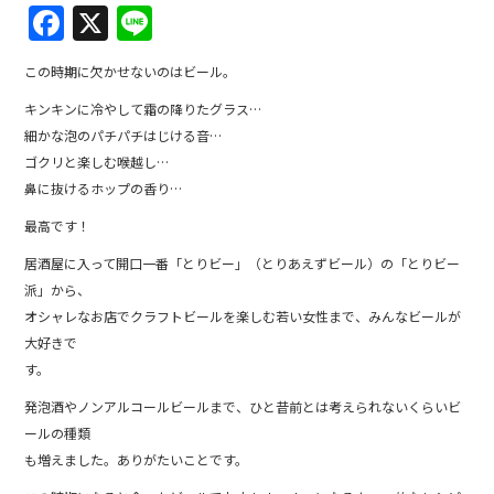
F
X
Li
a
n
この時期に欠かせないのはビール。
c
e
キンキンに冷やして霜の降りたグラス…
e
細かな泡のパチパチはじける音…
b
ゴクリと楽しむ喉越し…
o
鼻に抜けるホップの香り…
o
最高です！
k
居酒屋に入って開口一番「とりビー」（とりあえずビール）の「とりビー
派」から、
オシャレなお店でクラフトビールを楽しむ若い女性まで、みんなビールが
大好きで
す。
発泡酒やノンアルコールビールまで、ひと昔前とは考えられないくらいビ
ールの種類
も増えました。ありがたいことです。