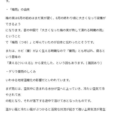
す。
・「梅雨」の由来
梅の実は6月の初めはまだ実が硬く、6月の終わり頃に大きくなって収穫が
できるよう
になります。昔の中国で「大きくなった梅の実が熟して潰れる時期の雨」
ということ
で「梅雨（つゆ）」と呼んでいたのが日本に伝わったとそうです。
または、カビ（黴）がよく生える時期なので「黴雨」とも呼ばれ、腐ると
いう意味の
「潰える(ついえる)」から変化した、という説もあります。( 諸説あり )
・ゲリラ豪雨のしくみ
いわゆる地球温暖化の影響だといわれています。
まず雨とは、空気中に含まれる水分が空へと上っていき、冷たい空気で冷
やされて氷
の粒となり、それが落下する途中で溶けて水となったものです。
温かい風と冷たい風がぶつかると活発な対流が起きて強い上昇気流が発生