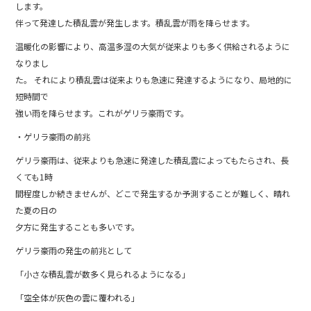
します。
伴って発達した積乱雲が発生します。積乱雲が雨を降らせます。
温暖化の影響により、高温多湿の大気が従来よりも多く供給されるように
なりまし
た。 それにより積乱雲は従来よりも急速に発達するようになり、局地的に
短時間で
強い雨を降らせます。これがゲリラ豪雨です。
・ゲリラ豪雨の前兆
ゲリラ豪雨は、従来よりも急速に発達した積乱雲によってもたらされ、長
くても1時
間程度しか続きませんが、どこで発生するか予測することが難しく、晴れ
た夏の日の
夕方に発生することも多いです。
ゲリラ豪雨の発生の前兆として
「小さな積乱雲が数多く見られるようになる」
「空全体が灰色の雲に覆われる」