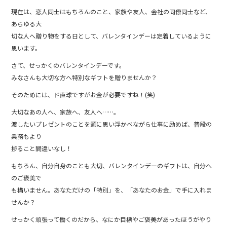
c
e
現在は、恋人同士はもちろんのこと、家族や友人、会社の同僚同士など、
e
あらゆる大
b
切な人へ贈り物をする日として、バレンタインデーは定着しているように
o
思います。
o
さて、せっかくのバレンタインデーです。
みなさんも大切な方へ特別なギフトを贈りませんか？
k
そのためには、ド直球ですがお金が必要ですね！(笑)
大切なあの人へ、家族へ、友人へ……。
渡したいプレゼントのことを頭に思い浮かべながら仕事に励めば、普段の
業務もより
捗ること間違いなし！
もちろん、自分自身のことも大切、バレンタインデーのギフトは、自分へ
のご褒美で
も構いません。あなただけの「特別」を、「あなたのお金」で手に入れま
せんか？
せっかく頑張って働くのだから、なにか目標やご褒美があったほうがやり