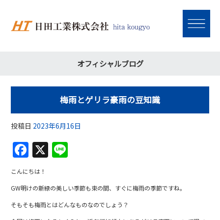
オフィシャルブログ
梅雨とゲリラ豪雨の豆知識
投稿日
2023年6月16日
F
X
Li
a
n
こんにちは！
c
e
GW明けの新緑の美しい季節も束の間、すぐに梅雨の季節ですね。
e
そもそも梅雨とはどんなものなのでしょう？
b