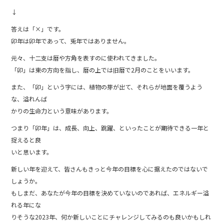
↓
答えは「×」です。
卯年は卯年であって、兎年ではありません。
元々、十二支は暦や方角を表すのに使われてきました。
「卯」は東の方向を指し、暦の上では旧暦で2月のことをいいます。
また、「卯」という字には、植物の芽が出て、それらが地面を覆うよう
な、溢れんば
かりの生命力という意味があります。
つまり「卯年」は、成長、向上、跳躍、といったことが期待できる一年と
捉えると良
いと思います。
新しい年を迎えて、皆さんもきっと今年の目標を心に据えたのではないで
しょうか。
もしまだ、あなたが今年の目標を決めていないのであれば、エネルギー溢
れる年にな
りそうな2023年、何か新しいことにチャレンジしてみるのも良いかもしれ