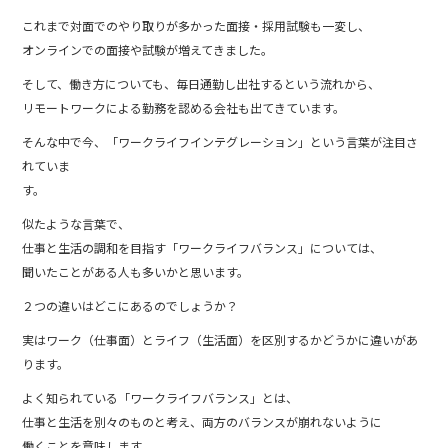
c
e
これまで対面でのやり取りが多かった面接・採用試験も一変し、
e
オンラインでの面接や試験が増えてきました。
b
そして、働き方についても、毎日通勤し出社するという流れから、
o
リモートワークによる勤務を認める会社も出てきています。
o
そんな中で今、「ワークライフインテグレーション」という言葉が注目さ
k
れていま
す。
似たような言葉で、
仕事と生活の調和を目指す「ワークライフバランス」については、
聞いたことがある人も多いかと思います。
２つの違いはどこにあるのでしょうか？
実はワーク（仕事面）とライフ（生活面）を区別するかどうかに違いがあ
ります。
よく知られている「ワークライフバランス」とは、
仕事と生活を別々のものと考え、両方のバランスが崩れないように
働くことを意味します。