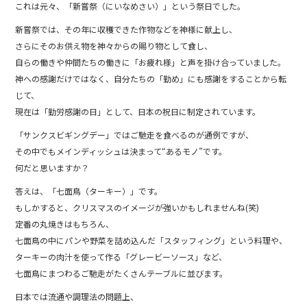
これは元々、「新嘗祭（にいなめさい）」という祭日でした。
新嘗祭では、その年に収穫できた作物などを神様に献上し、
さらにそのお供え物を神々からの賜り物として食し、
自らの働きや仲間たちの働きに「お疲れ様」と声を掛け合っていました。
神への感謝だけではなく、自分たちの「勤め」にも感謝をすることから転
じて、
現在は「勤労感謝の日」として、日本の祝日に制定されています。
「サンクスビギングデー」ではご馳走を食べるのが通例ですが、
その中でもメインディッシュは決まって“あるモノ”です。
何だと思いますか？
答えは、「七面鳥（ターキー）」です。
もしかすると、クリスマスのイメージが強いかもしれませんね(笑)
定番の丸焼きはもちろん、
七面鳥の中にパンや野菜を詰め込んだ「スタッフィング」という料理や、
ターキーの肉汁を使って作る「グレービーソース」など、
七面鳥にまつわるご馳走がたくさんテーブルに並びます。
日本では流通や調理法の問題上、