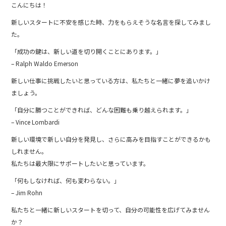
こんにちは！
c
e
新しいスタートに不安を感じた時、力をもらえそうな名言を探してみまし
e
た。
b
「成功の鍵は、新しい道を切り開くことにあります。」
o
– Ralph Waldo Emerson
o
新しい仕事に挑戦したいと思っている方は、私たちと一緒に夢を追いかけ
k
ましょう。
「自分に勝つことができれば、どんな困難も乗り越えられます。」
– Vince Lombardi
新しい環境で新しい自分を発見し、さらに高みを目指すことができるかも
しれません。
私たちは最大限にサポートしたいと思っています。
「何もしなければ、何も変わらない。」
– Jim Rohn
私たちと一緒に新しいスタートを切って、自分の可能性を広げてみません
か？