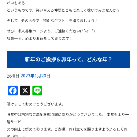
がいもある
というものです。笑い合える仲間とともに楽しく稼いでみませんか？
そして、そのお金で「特別なギフト」を贈りましょう！
ぜひ、求人募集ページより、ご連絡ください(*´ω｀*)
社員一同、心よりお待ちしております！
新年のご挨拶＆卯年って、どんな年？
投稿日
2023年1月20日
F
X
Li
a
n
明けましておめでとうございます。
c
e
旧年中は格別なご高配を賜り誠にありがとうございました。 本年もより一
e
層サービ
b
スの向上に努めて参ります。ご支援、お引立てを賜りますようよろしくお
願い申し上