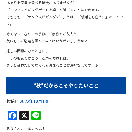
あまり七面鳥を食べる機会がありませんが、
「サンクスビギングデー」を楽しく過ごすことはできます。
そもそも、「サンクスビギングデー」とは、「感謝をし合う日」のことで
す。
寒くなってきたこの季節、ご家族やご友人と、
美味しいご馳走を囲んでみてはいかがでしょうか？
楽しい団欒のひとときに、
「いつもありがとう」と声をかければ、
きっと身体だけでなく心も温まること間違いなしですよ♪
“秋”だからこそやりたいこと
投稿日
2022年10月13日
F
X
Li
a
n
みなさん、こんにちは！