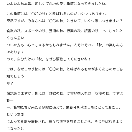
c
e
いよいよ秋本番、涼しくて心地の良い季節になってきましたね。
e
この季節には「〇〇の秋」と呼ばれるものがいくつもあります。
b
突然ですが、みなさんは「〇〇の秋」ときいて、いくつ思いつきますか？
o
食欲の秋、スポーツの秋、芸術の秋、行楽の秋、読書の秋……、もっとた
o
くさん思い
ついた方もいらっしゃるかもしれません。人それぞれに「秋」の楽しみ方
k
はあります
ので、自分だけの「秋」をぜひ謳歌してくださいね！
では、なぜこの季節には「〇〇の秋」と呼ばれるものが多くあるのかご存
知でしょう
か？
諸説ありますが、例えば「食欲の秋」は――言い換えれば「収穫の秋」ですよ
ね―
―、動物たちが来たる冬眠に備えて、栄養分を秋のうちにとっておこう、
という本能
によって食欲が増長され、様々な獲物を狩ることから、そう呼ばれるよう
になったと