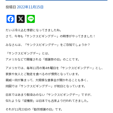
投稿日
2022年11月15日
F
X
Li
a
n
だいぶ冷え込む季節になってきましたね。
c
e
さて、今年も「サンクスビギングデー」の時季がやってきました！
e
みなさんは、「サンクスビギングデー」をご存知でしょうか？
b
「サンクスビギングデー」とは、
o
アメリカなどで開催される「感謝祭の日」のことです。
o
アメリカでは、毎年11月の第4木曜日を「サンクスビギングデー」とし、
k
家族や友人とご馳走を食べるのが慣例となっています。
親戚一同が集まって、大規模な食事会が開かれることも多く、
同国では「サンクスビギングデー」が祝日となっています。
日本ではあまり馴染みのない「サンクスビギングデー」ですが、
似たような「収穫祭」は日本でも古来より行われてきました。
それが11月23日の「勤労感謝の日」です。